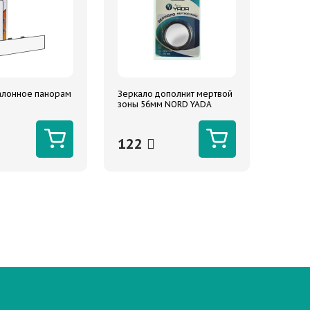
алонное панорам
Зеркало дополнит мертвой
зоны 56мм NORD YADA
круглое скотч
122