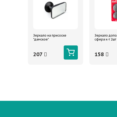
Зеркало на присоске
Зеркало допол
"дамское"
сфера к-т 2шт
ARNEZI
207
158