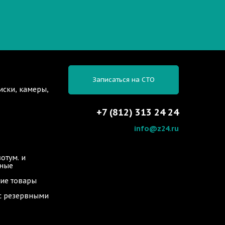
Записаться на СТО
иски, камеры,
+7 (812) 313 24 24
info@z24.ru
отум. и
ьные
ие товары
 с резервными