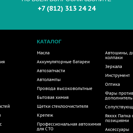
+7 (812) 313 24 24
КАТАЛОГ
Масла
Автошины, д
колпаки
ия
Аккумуляторные батареи
Зеркала
Автозапчасти
Инструмент
Автолампы
Оптика
Провода высоковольтные
Фары против
Бытовая химия
дополнител
астей
Щетки стеклоочистителя
Сопутствующ
в
Крепеж
Яяххх Папка
позициями
с
Профессиональная автохимия
для СТО
Аксессуары