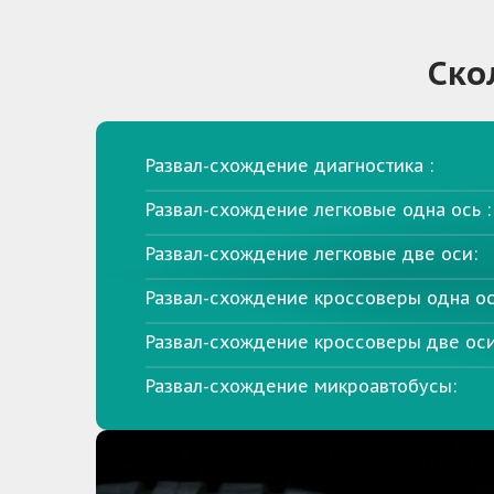
Ско
Развал-схождение диагностика :
Развал-схождение легковые одна ось :
Развал-схождение легковые две оси:
Развал-схождение кроссоверы одна ос
Развал-схождение кроссоверы две оси
Развал-схождение микроавтобусы: