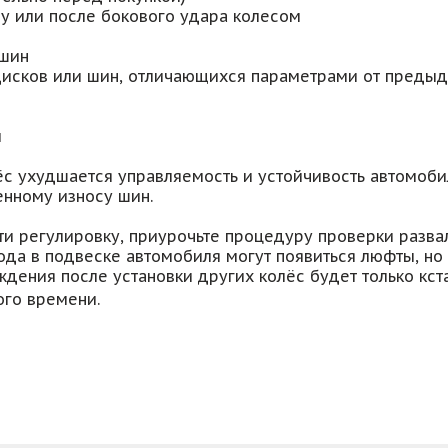
му или после бокового удара колесом
 шин
 дисков или шин, отличающихся параметрами от предыд
и
ёс ухудшается управляемость и устойчивость автомоби
нному износу шин.
ти регулировку, приурочьте процедуру проверки разва
лгода в подвеске автомобиля могут появиться люфты, н
ждения после установки других колёс будет только кст
ого времени.