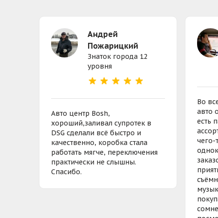
Андрей
Пожарицкий
Знаток города 12
уровня
Во вс
авто 
Авто центр Bosh,
есть 
хороший,заливал супротек в
ассор
DSG сделали всë быстро и
чего-т
качественно, коробка стала
однок
работать мягче, переключения
заказ
практически не слышны.
прият
Спасибо.
съëмн
музык
покуп
сомне