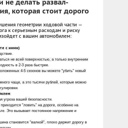
и не делать развал-
я, которая стоит дорого
ушения геометрии ходовой части —
рога к серьезным расходам и риску
оизойдет с вашим автомобилем:
те с ними)
дствие.
ться не всей поверхностью, а только внутренним
одность в 2-3 раза быстрее.
положенных 4-5 сезонов вы можете "убить" новый
много чаще, а это тысячи рублей, которые можно
гулировки.
билем
я угроза вашей безопасности.
 приходится "ловить" на дороге, особенно на
те. Это вызывает постоянное напряжение и
шина становится "валкой", плохо держит дорогу в
ожении.