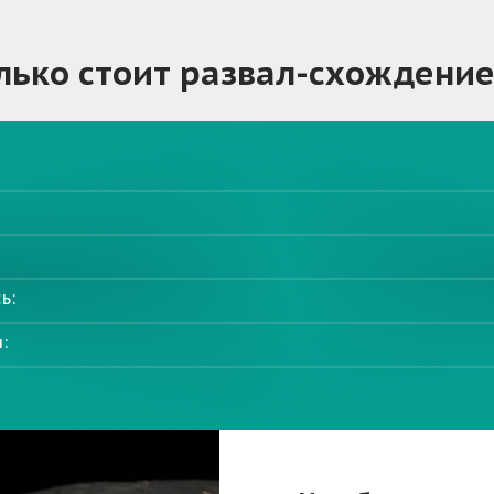
лько стоит
развал-схождение
ь:
: