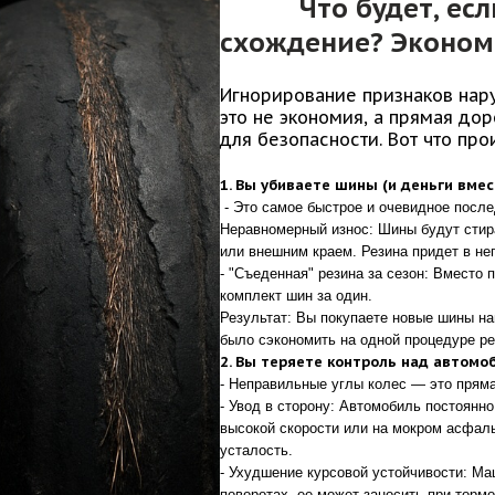
Что будет, есл
схождение? Экономи
Игнорирование признаков нар
это не экономия, а прямая до
для безопасности. Вот что пр
1. Вы убиваете шины (и деньги вмес
- Это самое быстрое и очевидное после
Неравномерный износ: Шины будут стира
или внешним краем. Резина придет в нег
- "Съеденная" резина за сезон: Вместо 
комплект шин за один.
Результат: Вы покупаете новые шины на
было сэкономить на одной процедуре ре
2. Вы теряете контроль над автомо
- Неправильные углы колес — это пряма
- Увод в сторону: Автомобиль постоянно
высокой скорости или на мокром асфаль
усталость.
- Ухудшение курсовой устойчивости: Ма
поворотах, ее может заносить при торм