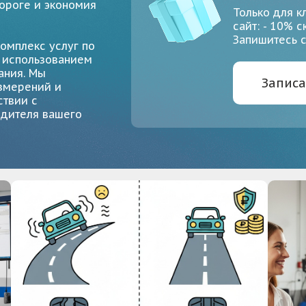
дороге и экономия
Только для к
сайт: - 10% 
Запишитесь с
омплекс услуг по
с использованием
ания. Мы
Записа
змерений и
ствии с
одителя вашего