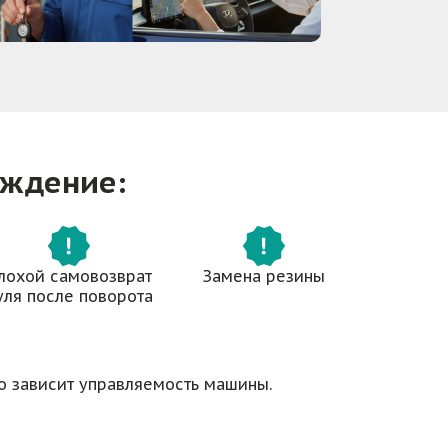
ождение:
лохой самовозврат
Замена резины
уля после поворота
го зависит управляемость машины.