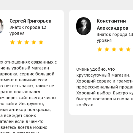
Сергей Григорьев
Константин
Знаток города 12
Александров
уровня
Знаток города 1
уровня
ех отношениях связанных с
очень удобный магазин
Очень удобно, что
парковка, сервис большой
круглосуточный магазин.
тимент в наличии если
Хороший сервис и грамот
о нет есть заказ, также не
профессиональный прода
ратно пользовался
Хороший выбор. Быстро к
ом через сайт всегда чисто
быстро поставил и снова 
но зайти Инструмент,
колёсах.
ики антикор подкраска,
а всё ждёт своих
ателей если в чем-то
ваетесь всегда можно