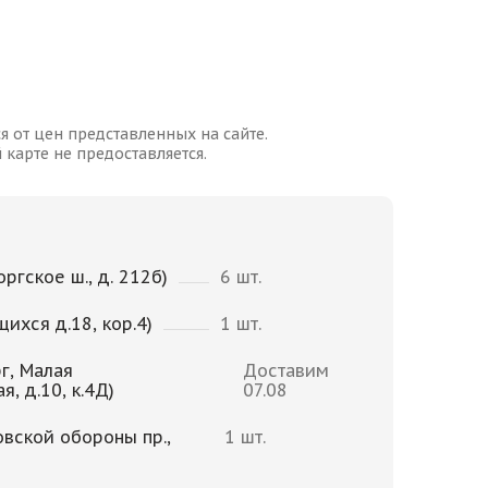
я от цен представленных на сайте.
карте не предоставляется.
ргское ш., д. 212б)
6 шт.
щихся д.18, кор.4)
1 шт.
г, Малая
Доставим
, д.10, к.4Д)
07.08
овской обороны пр.,
1 шт.