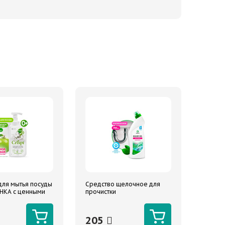
для мытья посуды
Средство щелочное для
ЕНКА с ценными
прочистки
елого хлопка
канализационных труб
0 мл
"DIGGER-GEL" флакон 750
мл
205