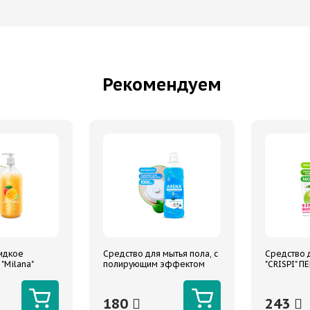
Рекомендуем
идкое
Средство для мытья пола, с
Средство 
"Milana"
полирующим эффектом
"CRISPI" П
флакон 1000
"Arena" водяная лилия 1000
маслами б
мл
флакон 55
180
243