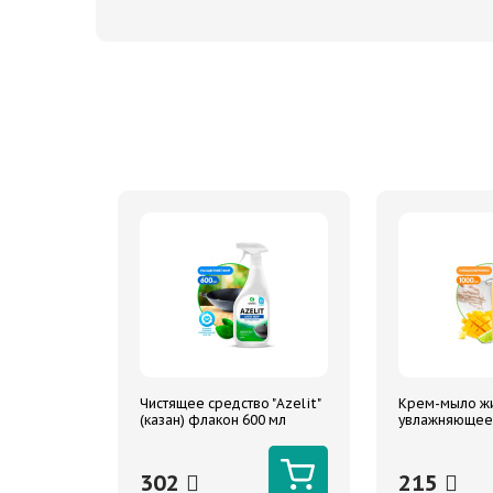
Чистящее средство "Azelit"
Крем-мыло ж
(казан) флакон 600 мл
увлажняющее 
манго и лайм 
мл
302
215