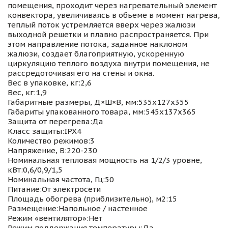
помещения, проходит через нагревательный элемент
конвектора, увеличиваясь в объеме в момент нагрева,
теплый поток устремляется вверх через жалюзи
выходной решетки и плавно распространяется. При
этом направление потока, заданное наклоном
жалюзи, создает благоприятную, ускоренную
циркуляцию теплого воздуха внутри помещения, не
рассредоточивая его на стены и окна.
Вес в упаковке, кг:2,6
Вес, кг:1,9
Габаритные размеры, Д×Ш×В, мм:535х127х355
Габариты упакованного товара, мм:545х137х365
Защита от перегрева:Да
Класс защиты:IPX4
Количество режимов:3
Напряжение, В:220-230
Номинальная тепловая мощность на 1/2/3 уровне,
кВт:0,6/0,9/1,5
Номинальная частота, Гц:50
Питание:От электросети
Площадь обогрева (приблизительно), м2:15
Размещение:Напольное / настенное
Режим «вентилятор»:Нет
Режим поддержания температуры:Да