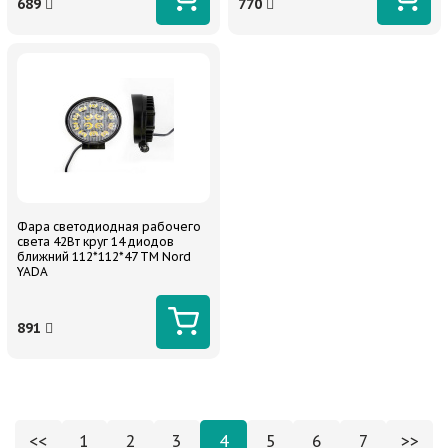
689
770
Фара светодиодная рабочего
света 42Вт круг 14 диодов
ближний 112*112*47 TM Nord
YADA
891
<<
1
2
3
4
5
6
7
>>