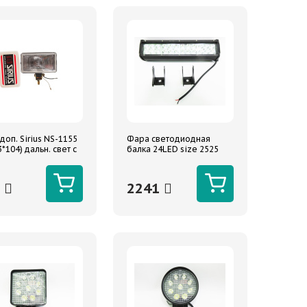
доп. Sirius NS-1155
Фара светодиодная
*104) дальн. свет с
балка 24LED size 2525
ой (1шт)
combo
(комбинированный) 10-
30V 303*80*65 72 Вт TM
6
2241
NORD YADA