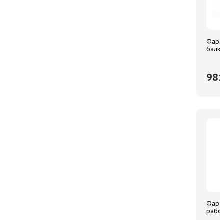
ОРИОН
Фар
балк
Spot
90*8
YAD
98
Фар
рабо
квад