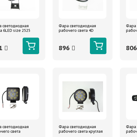
а светодиодная
Фара светодиодная
Фара
а 6LED size 2525
рабочего света 4D
рабоч
 (дальний) 10-30V
EPISTAR 10-30V 24W 8*3W
квадр
0*65 18 Вт TM NORD
150*90*60mm TM NORD
(10-3
A
YADA
106х1
1
896
80
YADA
а светодиодная
Фара светодиодная
Фара
чего света
рабочего света круглая
рабоч
ратная 27Вт (9*3W)
27Вт (9*3W) (10-30В)
прямо