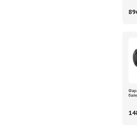
(10-
106х
89
YAD
Фар
балк
Spot
167*
YAD
14