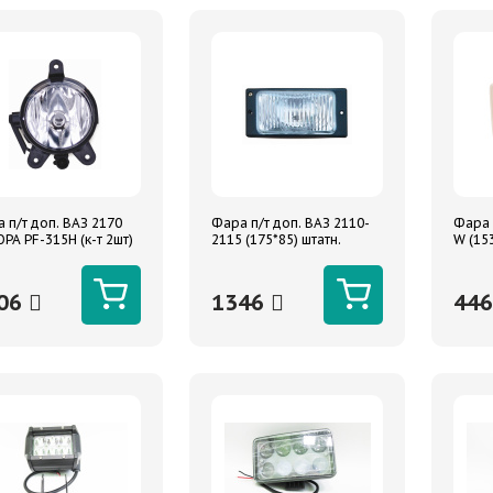
 п/т доп. ВАЗ 2170
Фара п/т доп. ВАЗ 2110-
Фара 
РА PF-315H (к-т 2шт)
2115 (175*85) штатн.
W (153
белые рифлен. стекло (к-
крышк
т 2 шт) AVS
06
1346
44