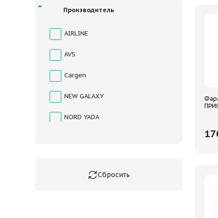
Производитель
AIRLINE
AVS
Cargen
NEW GALAXY
Фара
ПРИО
AVS
NORD YADA
17
Sirius
АвтоВАЗ
Автопласт
Автоэлектроника