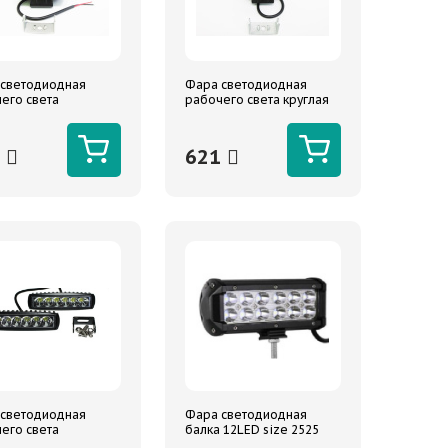
 светодиодная
Фара светодиодная
его света
рабочего света круглая
атная 27Вт (9*3W)
27Вт (9*3W) (10-30В) Spot
0В) Flood (ближний)
(дальний) 112х36mm ТМ
06х47 мм TM NORD
NORD YADA
6
621
 светодиодная
Фара светодиодная
его света
балка 12LED size 2525
угольная 18Вт
Flood (ближний) 10-30V