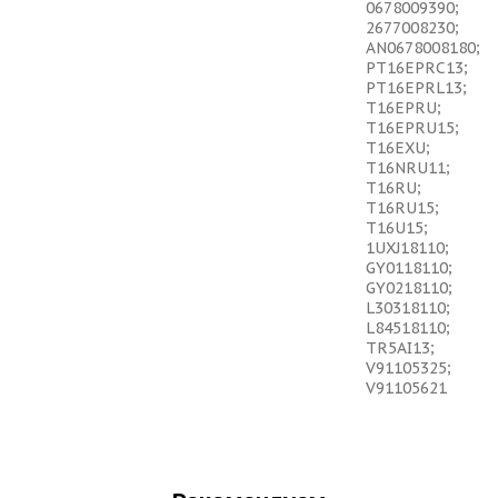
0678009390;
2677008230;
AN0678008180;
PT16EPRC13;
PT16EPRL13;
T16EPRU;
T16EPRU15;
T16EXU;
T16NRU11;
T16RU;
T16RU15;
T16U15;
1UXJ18110;
GY0118110;
GY0218110;
L30318110;
L84518110;
TR5AI13;
V91105325;
V91105621