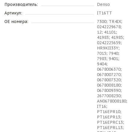
Производитель:
Denso
Артикул:
IT16TT
OE номера:
7300; TR4IX;
0242229678;
12; 41101;
41983; 41985;
0242225659;
HR9KII33Y;
7015; 7940;
7983; 9401;
9404;
0678006370;
0678007270;
0678007320;
0678008180;
0678009390;
2677008230;
AN0678008180;
IT16;
PT16EPR10;
PT16EPR13;
PT16EPRC13;
PT16EPRL13;