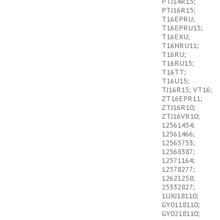
PTJ14R15;
PTJ16R15;
T16EPRU;
T16EPRU15;
T16EXU;
T16NRU11;
T16RU;
T16RU15;
T16TT;
T16U15;
TJ16R15; VT16;
ZT16EPR11;
ZTJ16R10;
ZTJ16VR10;
12561454;
12561466;
12565753;
12568387;
12571164;
12578277;
12621258;
25332827;
1UXJ18110;
GY0118110;
GY0218110;