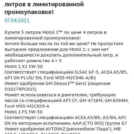
литров в лимитированной
промоупаковке!
07.04.2021
Купите 5 литров Mobil 1™ по цене 4 литров в
лимитированной промоупаковке!
Хотите больше масла по той же цене? Не пропустите
выгодное предложение для Mobil 1: с ним нет
необходимости докупать дополнительный литр, и
работает равенство 4 = 5.
Mobil 1 X1 5W-30
Соответствует спецификациям ILSAC GF-5, ACEA A5/B5,
API SN PLUS/ SN, Ford WSS-M2C946-A/B1
Имеет одобрения GM Dexos1™ Gen2 (лицензия
D10279РС015)
Может использоваться в двигателях, требующих
масла со спецификацией API CF, GM 4718M, GM 6094M,
Ford WSS-M2C929-A
Mobil 1 FS 5W-30
Соответствует спецификациям ACEA A3/B3, A3/B4, API
SN по моторным испытаниям, ААИ (СТО 003) Группа Б7
Имеет одобрения AVTOVAZ (автомобили "Лада"), MB