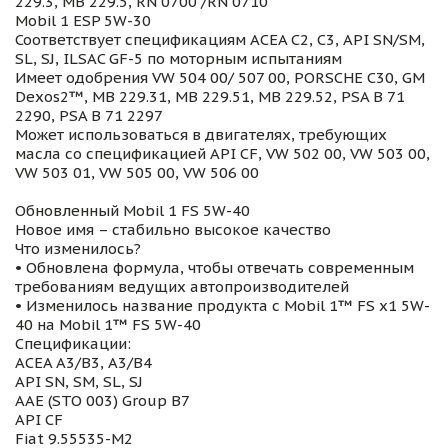
229.3, MB 229.5, RN 0700 /RN 0710
Mobil 1 ESP 5W-30
Соответствует спецификациям ACEA C2, C3, API SN/SM,
SL, SJ, ILSAC GF-5 по моторным испытаниям
Имеет одобрения VW 504 00/ 507 00, PORSCHE C30, GM
Dexos2™, MB 229.31, MB 229.51, MB 229.52, PSA B 71
2290, PSA B 71 2297
Может использоваться в двигателях, требующих
масла со спецификацией API CF, VW 502 00, VW 503 00,
VW 503 01, VW 505 00, VW 506 00
Обновленный Mobil 1 FS 5W-40
Новое имя – стабильно высокое качество
Что изменилось?
• Обновлена формула, чтобы отвечать современным
требованиям ведущих автопроизводителей
• Изменилось название продукта с Mobil 1™ FS x1 5W-
40 на Mobil 1™ FS 5W-40
Спецификации:
ACEA A3/B3, A3/B4
API SN, SM, SL, SJ
AAE (STO 003) Group B7
API CF
Fiat 9.55535-M2