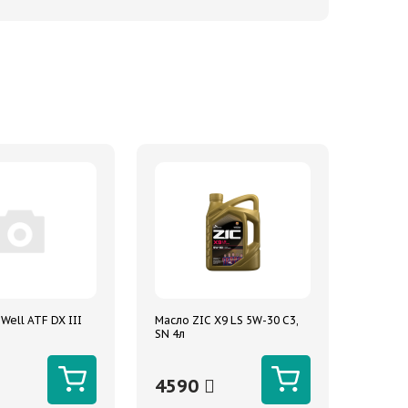
Well ATF DX III
Масло ZIC X9 LS 5W-30 C3,
SN 4л
4590