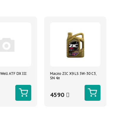
Well ATF DX III
Масло ZIC X9 LS 5W-30 C3,
SN 4л
4590