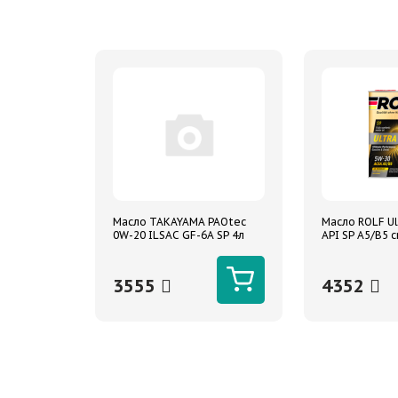
Масло TAKAYAMA PAOtec
Масло ROLF Ul
0W-20 ILSAC GF-6A SP 4л
API SP A5/B5 с
синтетическое
3555
4352