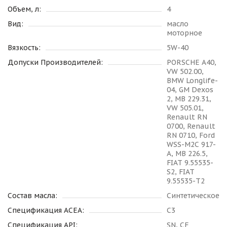
Объем, л:
4
Вид:
масло
моторное
Вязкость:
5W-40
Допуски Производителей:
PORSCHE A40,
VW 502.00,
BMW Longlife-
04, GM Dexos
2, MB 229.31,
VW 505.01,
Renault RN
0700, Renault
RN 0710, Ford
WSS-M2C 917-
A, MB 226.5,
FIAT 9.55535-
S2, FIAT
9.55535-T2
Состав масла:
Синтетическое
Спецификация ACEA:
C3
Спецификация API:
SN, CF