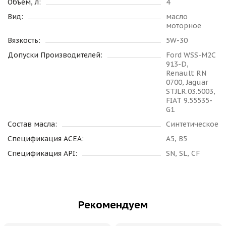
Объем, л:
4
Вид:
масло
моторное
Вязкость:
5W-30
Допуски Производителей:
Ford WSS-M2C
913-D,
Renault RN
0700, Jaguar
STJLR.03.5003,
FIAT 9.55535-
G1
Состав масла:
Синтетическое
Спецификация ACEA:
A5, B5
Спецификация API:
SN, SL, CF
Рекомендуем