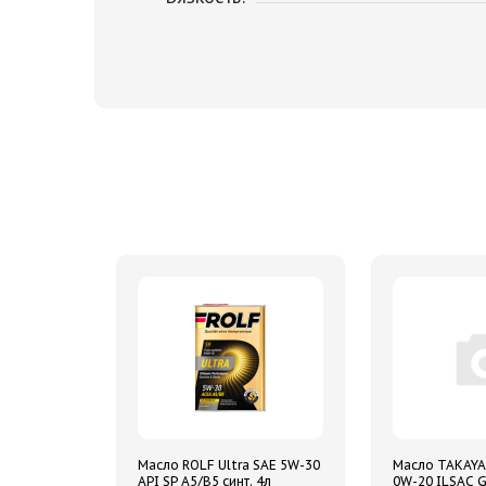
Масло ROLF Ultra SAE 5W-30
Масло TAKAYA
API SP A5/B5 синт. 4л
0W-20 ILSAC G