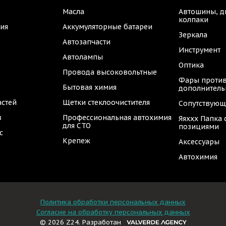
Масла
Автошины, д
колпаки
ия
Аккумуляторные батареи
Зеркала
Автозапчасти
Инструмент
Автолампы
Оптика
Провода высоковольтные
Фары против
Бытовая химия
дополнител
астей
Щетки стеклоочистителя
Сопутствующ
в
Профессиональная автохимия
Яяххх Папка
для СТО
позициями
с
Крепеж
Аксессуары
Автохимия
Политика обработки персональных данных
Согласие на обработку персональных данных
© 2026 Z24. Разработан