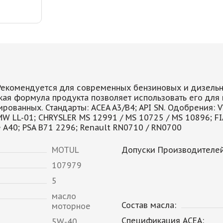
Рекомендуется для современных бензиновых и дизельн
кая формула продукта позволяет использовать его для
рованных. Стандарты: ACEA A3/B4; API SN. Одобрения: 
MW LL-01; CHRYSLER MS 12991 / MS 10725 / MS 10896; FIA
e A40; PSA B71 2296; Renault RN0710 / RN0700
MOTUL
Допуски Производителей
107979
5
масло
Состав масла:
моторное
Спецификация ACEA:
5W-40