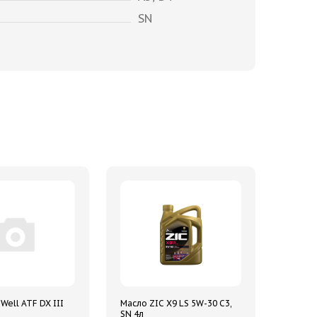
SN
Well ATF DX III
Масло ZIC X9 LS 5W-30 C3,
SN 4л