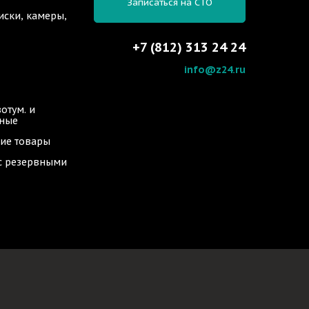
Записаться на СТО
иски, камеры,
+7 (812) 313 24 24
info@z24.ru
отум. и
ьные
ие товары
 с резервными