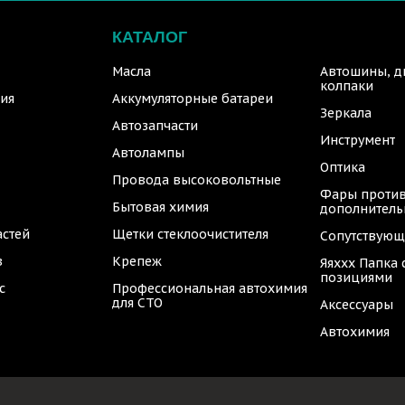
КАТАЛОГ
Масла
Автошины, д
колпаки
ия
Аккумуляторные батареи
Зеркала
Автозапчасти
Инструмент
Автолампы
Оптика
Провода высоковольтные
Фары против
Бытовая химия
дополнител
астей
Щетки стеклоочистителя
Сопутствующ
в
Крепеж
Яяххх Папка
позициями
с
Профессиональная автохимия
для СТО
Аксессуары
Автохимия