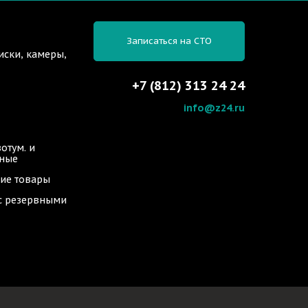
Записаться на СТО
иски, камеры,
+7 (812) 313 24 24
info@z24.ru
отум. и
ьные
ие товары
 с резервными