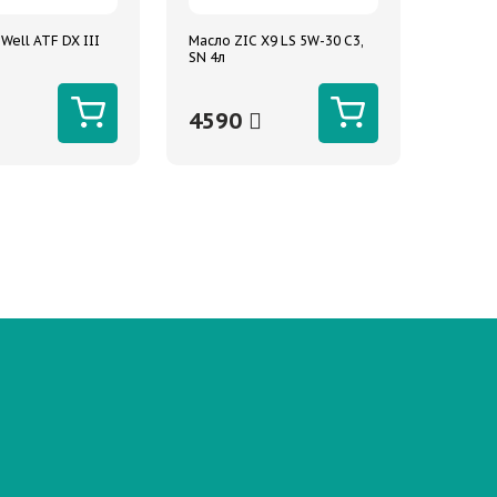
Well ATF DX III
Масло ZIC X9 LS 5W-30 C3,
SN 4л
4590