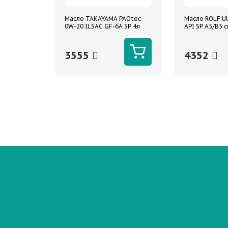
Масло TAKAYAMA PAOtec
Масло ROLF Ul
0W-20 ILSAC GF-6A SP 4л
API SP A5/B5 с
синтетическое
3555
4352