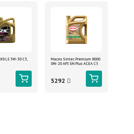
X9 LS 5W-30 C3,
Масло Sintec Premium 9000
0W-20 API SN Plus ACEA C5
4л синтетическое
5292