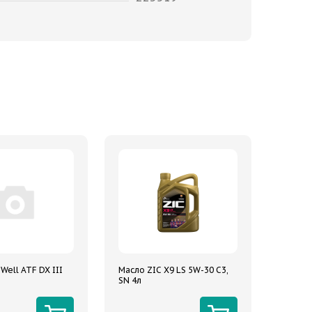
Well ATF DX III
Масло ZIC X9 LS 5W-30 C3,
SN 4л