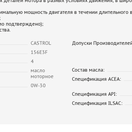
х деталей мотора в разных условиях движения, в широ
имальную мощность двигателя в течении длительного 
;
мо подтверждено);
тва.
CASTROL
Допуски Производителей
156E3F
4
Состав масла:
масло
моторное
Спецификация ACEA:
0W-30
Спецификация API:
Спецификация ILSAC: