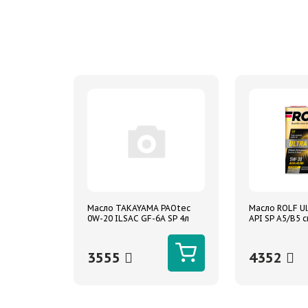
Масло TAKAYAMA PAOtec
Масло ROLF Ul
0W-20 ILSAC GF-6A SP 4л
API SP A5/B5 с
синтетическое
3555
4352