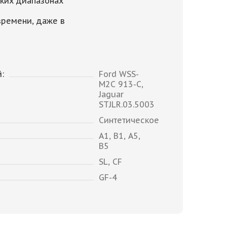
ких диапазонах
времени, даже в
:
Ford WSS-
M2C 913-C,
Jaguar
STJLR.03.5003
Синтетическое
A1, B1, A5,
B5
SL, CF
GF-4