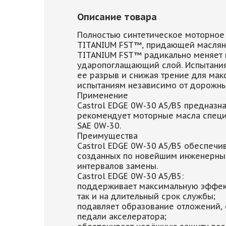
Описание товара
Полностью синтетическое моторное
TITANIUM FST™, придающей масляно
TITANIUM FST™ радикально меняет 
ударопоглащающий слой. Испытания 
ее разрыв и снижая трение для мак
испытаниям независимо от дорожны
Применение
Castrol EDGE 0W-30 A5/B5 предназн
рекомендует моторные масла специф
SAE 0W-30.
Преимущества
Castrol EDGE 0W-30 A5/B5 обеспеч
созданных по новейшим инженерным
интервалов замены.
Castrol EDGE 0W-30 A5/B5:
поддерживает максимальную эффект
так и на длительный срок службы;
подавляет образование отложений,
педали акселератора;