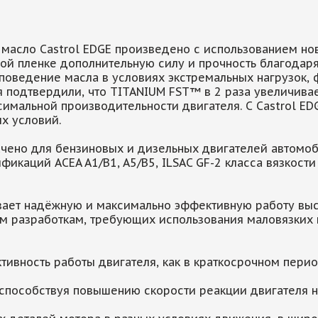
 масло Castrol EDGE произведено с использованием н
й пленке дополнительную силу и прочность благодаря
поведение масла в условиях экстремальных нагрузок,
подтвердили, что TITANIUM FST™ в 2 раза увеличивае
симальной производительности двигателя. С Castrol E
х условий.
ачено для бензиновых и дизельных двигателей автомоб
икаций ACEA A1/B1, A5/B5, ILSAC GF-2 класса вязкости
ивает надёжную и максимально эффективную работу вы
 разработкам, требующих использования маловязких 
ивность работы двигателя, как в краткосрочном пери
 способствуя повышению скорости реакции двигателя н