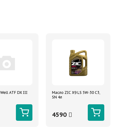
Well ATF DX III
Масло ZIC X9 LS 5W-30 C3,
SN 4л
4590