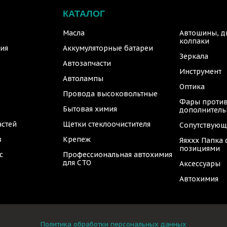
КАТАЛОГ
Масла
Автошины, д
колпаки
ия
Аккумуляторные батареи
Зеркала
Автозапчасти
Инструмент
Автолампы
Оптика
Провода высоковольтные
Фары против
Бытовая химия
дополнител
астей
Щетки стеклоочистителя
Сопутствующ
в
Крепеж
Яяххх Папка
позициями
с
Профессиональная автохимия
для СТО
Аксессуары
Автохимия
Политика обработки персональных данных