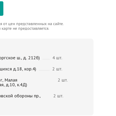
я от цен представленных на сайте.
карте не предоставляется.
ргское ш., д. 212б)
4 шт.
щихся д.18, кор.4)
2 шт.
г, Малая
2 шт.
, д.10, к.4Д)
овской обороны пр.,
2 шт.