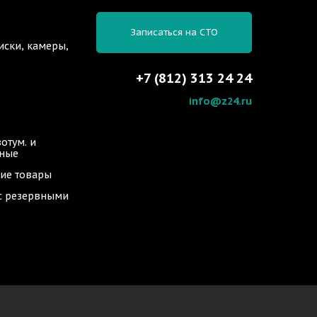
Записаться на СТО
иски, камеры,
+7 (812) 313 24 24
info@z24.ru
отум. и
ьные
ие товары
 с резервными