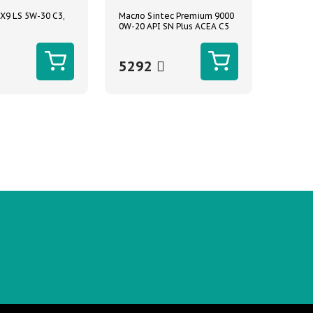
X9 LS 5W-30 C3,
Масло Sintec Premium 9000
0W-20 API SN Plus ACEA C5
4л синтетическое
5292