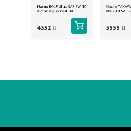
Масло ROLF Ultra SAE 5W-30
Масло TAKAYA
API SP A5/B5 синт. 4л
0W-20 ILSAC G
синтетическо
4352
3555