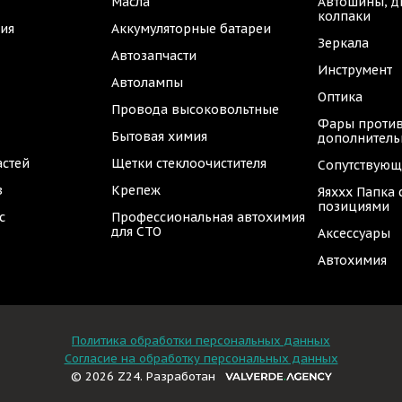
Масла
Автошины, д
колпаки
ия
Аккумуляторные батареи
Зеркала
Автозапчасти
Инструмент
Автолампы
Оптика
Провода высоковольтные
Фары против
Бытовая химия
дополнител
астей
Щетки стеклоочистителя
Сопутствующ
в
Крепеж
Яяххх Папка
позициями
с
Профессиональная автохимия
для СТО
Аксессуары
Автохимия
Политика обработки персональных данных
Согласие на обработку персональных данных
© 2026 Z24. Разработан