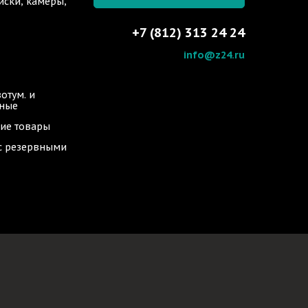
иски, камеры,
+7 (812) 313 24 24
info@z24.ru
отум. и
ьные
ие товары
 с резервными