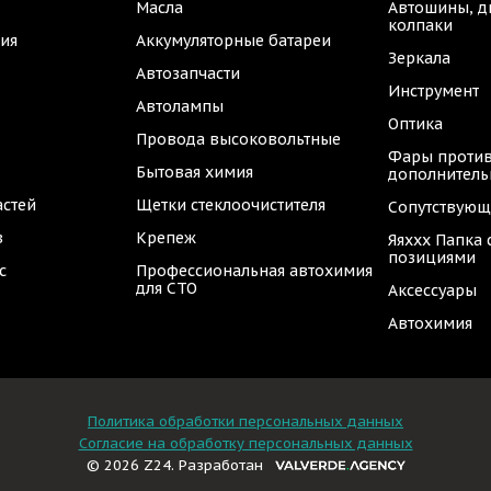
Масла
Автошины, д
колпаки
ия
Аккумуляторные батареи
Зеркала
Автозапчасти
Инструмент
Автолампы
Оптика
Провода высоковольтные
Фары против
Бытовая химия
дополнител
астей
Щетки стеклоочистителя
Сопутствующ
в
Крепеж
Яяххх Папка
позициями
с
Профессиональная автохимия
для СТО
Аксессуары
Автохимия
Политика обработки персональных данных
Согласие на обработку персональных данных
© 2026 Z24. Разработан