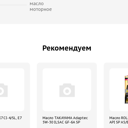
масло
моторное
Рекомендуем
7 CI-4/SL, E7
Масло TAKAYAMA Adaptec
Масло ROL
5W-30 ILSAC GF-6A SP
API SP A5/B
ПРОМО 4л+1л