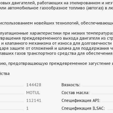
овых двигателей, работающих на этилированном и не
) или автомобильное газообразное топливо (автогаз) в л
 использованием новейших технологий, обеспечивающи
плуатационные характеристики при низких температура
отвращения преждевременного выхода двигателя из ст
 и клапанного механизма от износа для долговечности
даря защите от отложений и шлама для поддержания ч
тавших газов транспортного средства для обеспечения
ению, предотвращающую преждевременное загустение и
̆ства
144428
Вязкость:
MOTUL
Состав масла:
112141
Спецификация API:
1
Спецификация ILSAC: