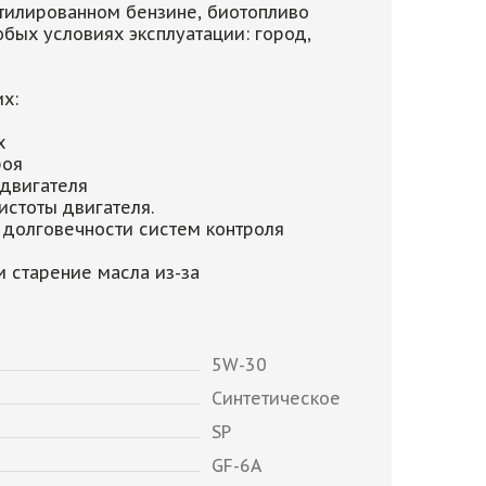
этилированном бензине, биотопливо
юбых условиях эксплуатации: город,
х:
х
роя
 двигателя
истоты двигателя.
 долговечности систем контроля
 старение масла из-за
5W-30
Синтетическое
SP
GF-6A