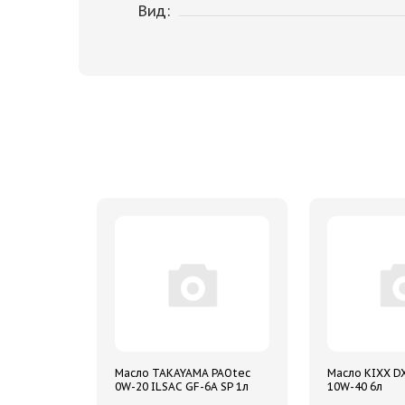
Вид:
Масло TAKAYAMA PAOtec
Масло KIXX DX
0W-20 ILSAC GF-6A SP 1л
10W-40 6л
синтетическое металл