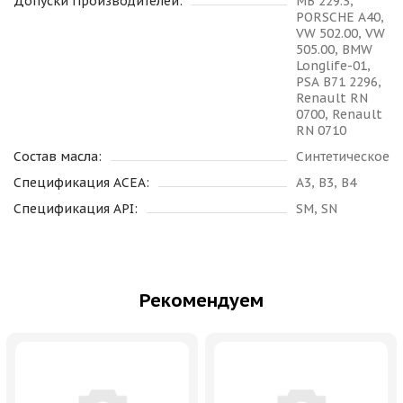
Допуски Производителей:
MB 229.3,
PORSCHE A40,
VW 502.00, VW
505.00, BMW
Longlife-01,
PSA B71 2296,
Renault RN
0700, Renault
RN 0710
Состав масла:
Синтетическое
Спецификация ACEA:
A3, B3, B4
Спецификация API:
SM, SN
Рекомендуем