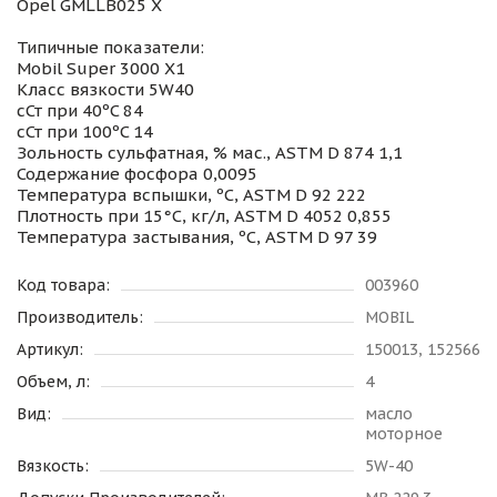
Opel GMLLB025 X
Типичные показатели:
Mobil Super 3000 X1
Класс вязкости 5W40
сСт при 40ºC 84
сСт при 100ºC 14
Зольность сульфатная, % мас., ASTM D 874 1,1
Содержание фосфора 0,0095
Температура вспышки, ºC, ASTM D 92 222
Плотность при 15°C, кг/л, ASTM D 4052 0,855
Температура застывания, ºC, ASTM D 97 39
Код товара:
003960
Производитель:
MOBIL
Артикул:
150013, 152566
Объем, л:
4
Вид:
масло
моторное
Вязкость:
5W-40