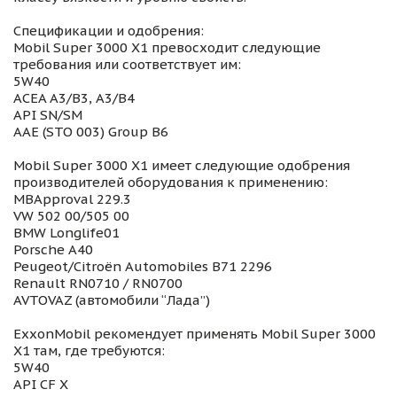
Спецификации и одобрения:
Mobil Super 3000 X1 превосходит следующие
требования или соответствует им:
5W40
ACEA A3/B3, A3/B4
API SN/SM
AAE (STO 003) Group B6
Mobil Super 3000 X1 имеет следующие одобрения
производителей оборудования к применению:
MBApproval 229.3
VW 502 00/505 00
BMW Longlife01
Porsche A40
Peugeot/Citroën Automobiles B71 2296
Renault RN0710 / RN0700
AVTOVAZ (автомобили “Лада”)
ExxonMobil рекомендует применять Mobil Super 3000
X1 там, где требуются:
5W40
API CF X