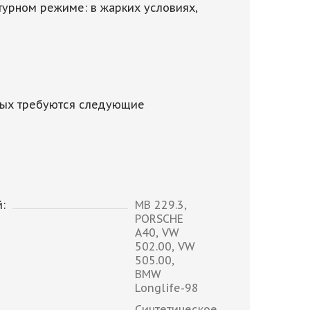
урном режиме: в жарких условиях,
орых требуются следующие
:
MB 229.3,
PORSCHE
A40, VW
502.00, VW
505.00,
BMW
Longlife-98
Синтетическое