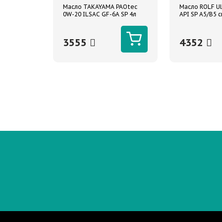
Масло TAKAYAMA PAOtec
Масло ROLF Ul
0W-20 ILSAC GF-6A SP 4л
API SP A5/B5 с
синтетическое
3555
4352