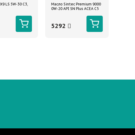
X9 LS 5W-30 C3,
Масло Sintec Premium 9000
0W-20 API SN Plus ACEA C5
4л синтетическое
5292