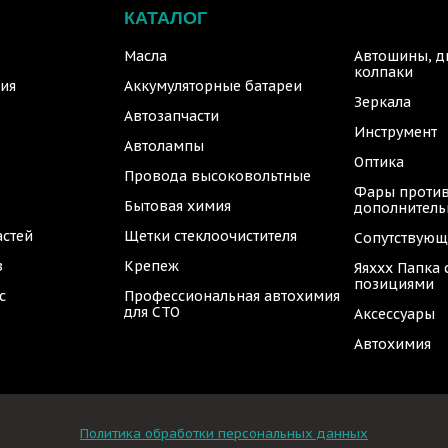
КАТАЛОГ
Масла
Автошины, д
колпаки
ия
Аккумуляторные батареи
Зеркала
Автозапчасти
Инструмент
Автолампы
Оптика
Провода высоковольтные
Фары против
Бытовая химия
дополнител
астей
Щетки стеклоочистителя
Сопутствующ
в
Крепеж
Яяххх Папка
позициями
с
Профессиональная автохимия
для СТО
Аксессуары
Автохимия
Политика обработки персональных данных