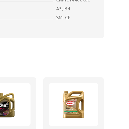
A3, B4
SM, CF