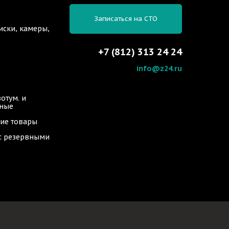
Записаться на СТО
иски, камеры,
+7 (812) 313 24 24
info@z24.ru
отум. и
ьные
ие товары
 с резервными