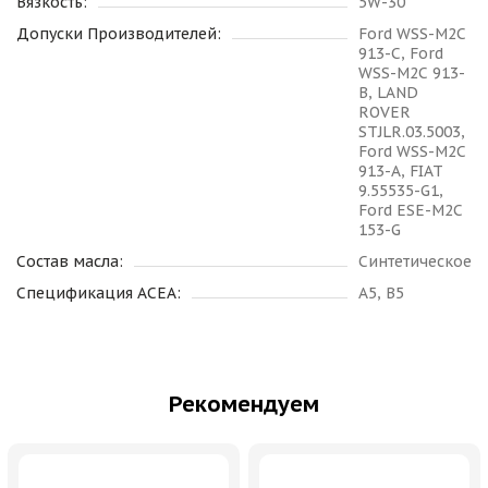
Вязкость:
5W-30
Допуски Производителей:
Ford WSS-M2C
913-C, Ford
WSS-M2C 913-
B, LAND
ROVER
STJLR.03.5003,
Ford WSS-M2C
913-A, FIAT
9.55535-G1,
Ford ESE-M2C
153-G
Состав масла:
Синтетическое
Спецификация ACEA:
A5, B5
Рекомендуем