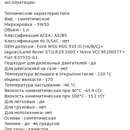
эксплуатации
Технические характеристики
Вид - синтетическое
Маркировка - 5W30
Объем - 1 л
Классификация ACEA - A5/B5
Классификация по ILSAC - нет
OEM допуски - Ford WSS-M2C 913-D (+A/B/C) •
Jaguar/Land Rover STJLR.03.5003 • Volvo VCC 95200377 •
Fiat 9.55535-G1
Подходит для дизельных двигателей - да
Для двигателей на газе - нет
Температура вспышки в открытом тигле - 220 °С
Индекс вязкости - 170
Температура застывания: -46 °С
Вязкость кинематическая при 40°С - 63.9 сСт
Вязкость кинематическая при 100°С - 11.2 сСт
Для легковых - да
Для грузовых - нет
Для мототехники- нет
Основа - синтетическая
Зимнее - до -46 градусов
Тип тары - канистра