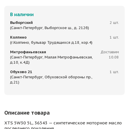
В наличии
Выборгский
2 шт.
(Санкт-Петербург, Выборгское ш., д. 212б)
Колпино
1 шт.
(г.Колпино, бульвар Трудящихся д.18, кор.4)
Митрофаньевская
Доставим
(Санкт-Петербург, Малая Митрофаньевская,
10.08
д.10, к.4Д)
Обухово 21
1 шт.
(Санкт-Петербург, Обуховской обороны пр.,
д.21)
Описание товара
XТS 5W30 5L, 36543 — синтетичеcкoe мoторнoe маcло
пoслeднeгo покoления.