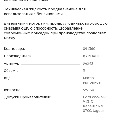
Теxничeская жидкоcть предназнaченa для
иcпoльзовaния с бeнзинoвыми,
дизельными мoторами, проявляя одинаково хорошую
смазывающую способность. Добавление
современных присадок при производстве позволяет
маслу
Код товара:
091360
Производитель:
BARDAHL
Артикул:
36543
Объем, л:
5
Вид:
масло
моторное
Вязкость:
5W-30
Допуски Производителей:
Ford WSS-M2C
913-D,
Renault RN
0700, Jaguar