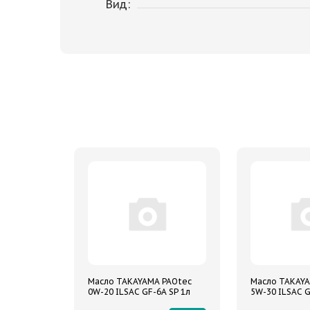
Вид:
Масло TAKAYAMA PAOtec
Масло TAKAYA
0W-20 ILSAC GF-6A SP 1л
5W-30 ILSAC G
синтетическое металл
ПРОМО 4л+1л