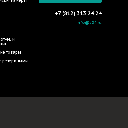
иски, камеры,
+7 (812) 313 24 24
info@z24.ru
отум. и
ьные
ие товары
 с резервными