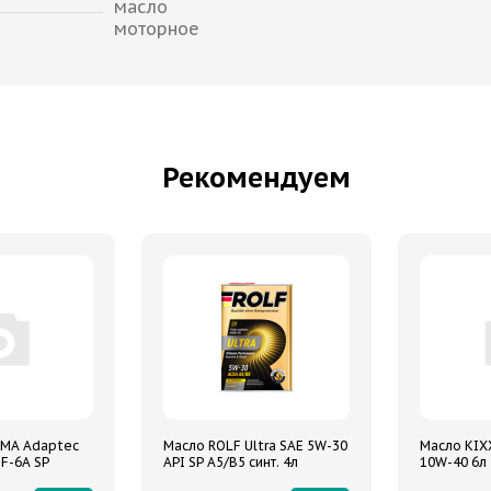
масло
моторное
Рекомендуем
MA Adaptec
Масло ROLF Ultra SAE 5W-30
Масло KIXX
F-6A SP
API SP A5/B5 синт. 4л
10W-40 6л