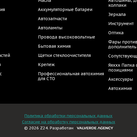
Масла
Автошины, д
колпаки
ия
Аккумуляторные батареи
Зеркала
Автозапчасти
Инструмент
Автолампы
Оптика
Провода высоковольтные
Фары против
Бытовая химия
дополнител
астей
Щетки стеклоочистителя
Сопутствующ
в
Крепеж
Яяххх Папка
позициями
с
Профессиональная автохимия
для СТО
Аксессуары
Автохимия
Политика обработки персональных данных
Согласие на обработку персональных данных
© 2026 Z24. Разработан