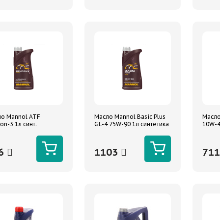
о Mannol ATF
Масло Mannol Basic Plus
Масло
on-3 1л синт.
GL-4 75W-90 1л синтетика
10W-4
6
1103
71