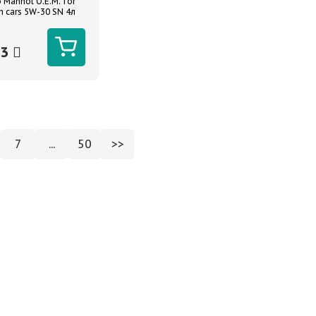
 Mannol O.E.M. for
n cars 5W-30 SN 4л
13
7
...
50
>>