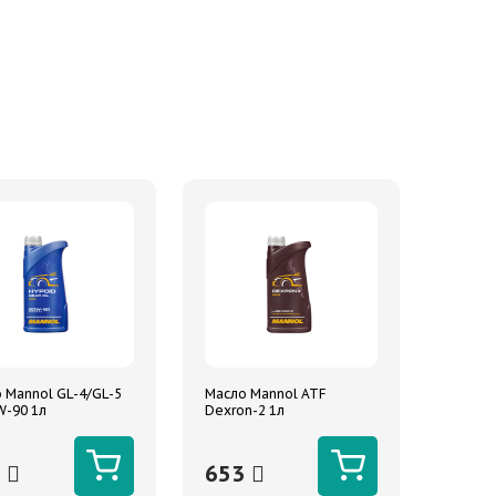
 Mannol GL-4/GL-5
Масло Mannol ATF
W-90 1л
Dexron-2 1л
5
653