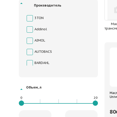
Производитель
3TON
Ма
Addinol
AIMOL
AUTOBACS
BARDAHL
ELF
ENEOS
Объем, л
Масл
FANFARO
Univ
0
20
FEBI
80