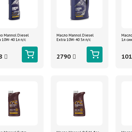
о Mannol Diesel
Масло Mannol Diesel
Масло
a 10W-40 1л п/с
Extra 10W-40 5л п/с
1л си
8
2790
10