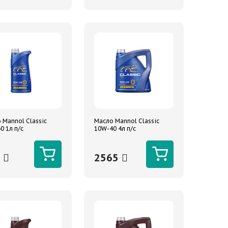
 Mannol Classic
Масло Mannol Classic
0 1л п/с
10W-40 4л п/с
1
2565