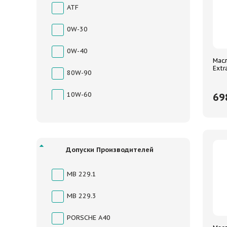
ATF
LEMARC
0W-30
LIQUI MOLY
0W-40
Lopal
Масл
Extr
80W-90
LUKOIL
10W-60
69
LUXOIL
5W-30
MANNOL
5W-40
Mazda
Допуски Производителей
10W-40
MERCEDES-BENZ
MB 229.1
75W-90
MIRAX
MB 229.3
75W-140
Mitsubishi
PORSCHE A40
5W-50