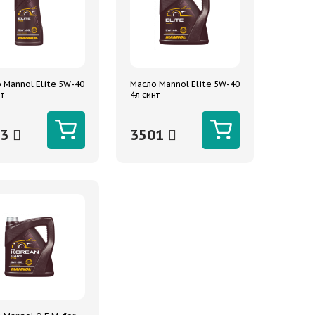
 Mannol Elite 5W-40
Масло Mannol Elite 5W-40
нт
4л синт
13
3501