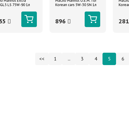
о Mannol Extra
Масло Mannol O.E.M. for
Масло
GL5 LS 75W-90 1л
Korean cars 5W-30 SN 1л
Korea
етика
35
896
28
<<
1
...
3
4
5
6