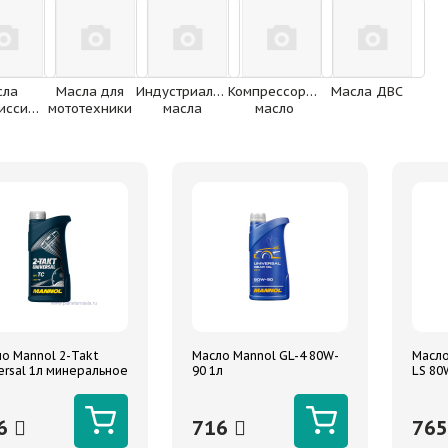
сла
Масла для
Индустриальные
Компрессорное
Масла ДВС
трансмиссионные
мототехники
масла
масло
о Mannol 2-Takt
Масло Mannol GL-4 80W-
Масло
ersal 1л минеральное
90 1л
LS 80
6
716
76