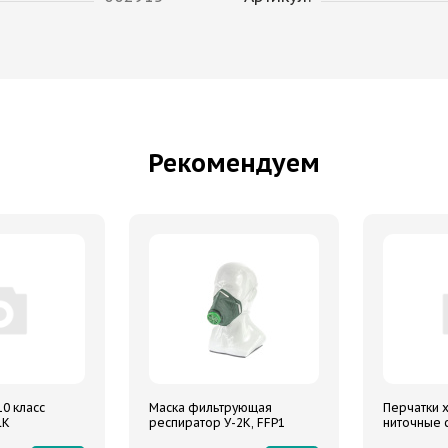
Рекомендуем
10 класс
Маска фильтрующая
Перчатки х
LK
респиратор У-2К, FFP1
ниточные 
СИБРТЕХ