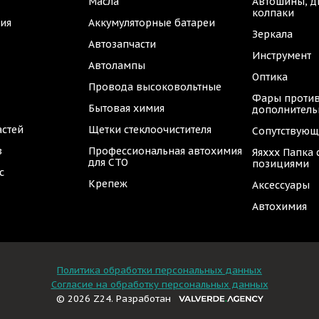
Масла
Автошины, д
колпаки
ия
Аккумуляторные батареи
Зеркала
Автозапчасти
Инструмент
Автолампы
Оптика
Провода высоковольтные
Фары против
Бытовая химия
дополнител
астей
Щетки стеклоочистителя
Сопутствующ
в
Профессиональная автохимия
Яяххх Папка
для СТО
позициями
с
Крепеж
Аксессуары
Автохимия
Политика обработки персональных данных
Согласие на обработку персональных данных
© 2026 Z24. Разработан