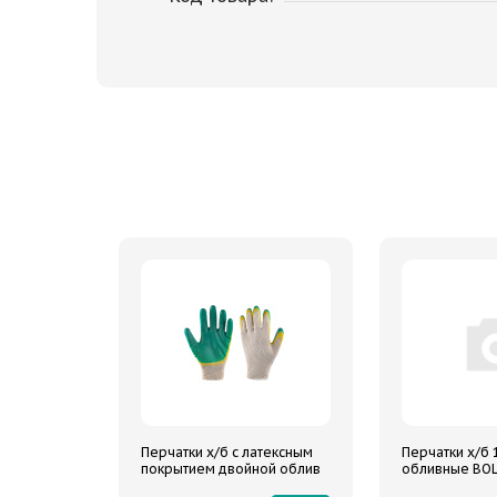
Перчатки х/б с латексным
Перчатки х/б 
покрытием двойной облив
обливные BO
BOLK