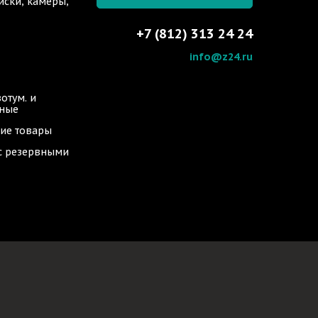
иски, камеры,
+7 (812) 313 24 24
info@z24.ru
отум. и
ьные
ие товары
 с резервными