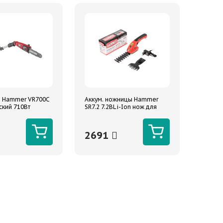
 Hammer VR700C
Аккум. ножницы Hammer
ский 710Вт
SR7.2 7.2ВLi-Ion нож для
разборе 274см
веток 120/8мм, нож для
травы 90мм
2691