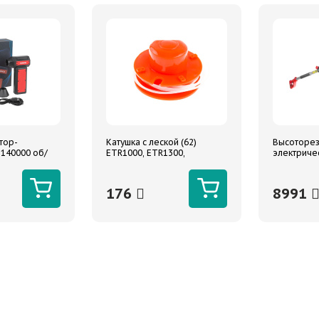
тор-
Катушка с леской (62)
Высоторез
 140000 об/
ETR1000, ETR1300,
электриче
 ARNEZI
ETR1200B
высота в 
176
8991