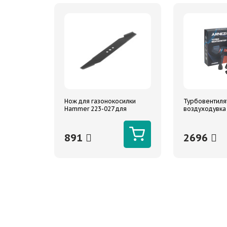
Нож для газонокосилки
Турбовентиля
Hammer 223-027 для
воздуходувка
моделей ETK40V
мин 3000 mAh
891
2696