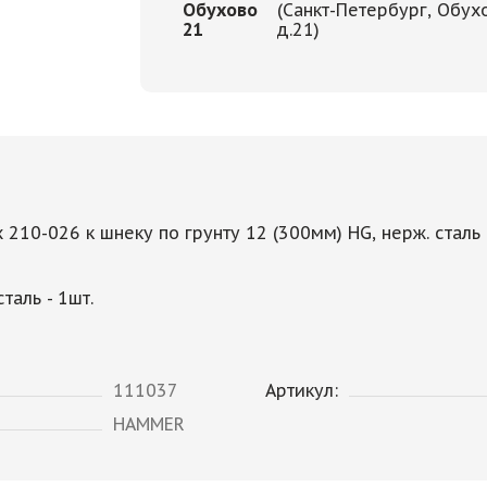
Обухово
(Санкт-Петербург, Обух
21
д.21)
210-026 к шнеку по грунту 12 (300мм) HG, нерж. сталь
аль - 1шт.
111037
Артикул:
HAMMER