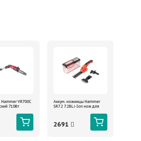
 Hammer VR700C
Аккум. ножницы Hammer
ский 710Вт
SR7.2 7.2ВLi-Ion нож для
разборе 274см
веток 120/8мм, нож для
травы 90мм
2691