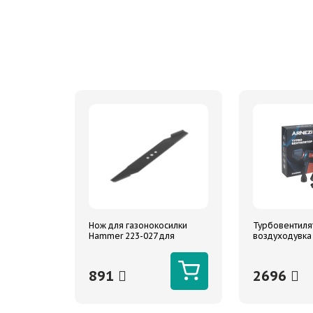
Нож для газонокосилки
Турбовентиля
Hammer 223-027 для
воздуходувка
моделей ETK40V
мин 3000 mAh
891
2696