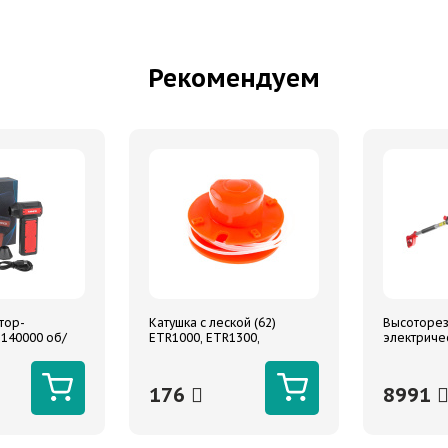
Рекомендуем
тор-
Катушка с леской (62)
Высоторез
 140000 об/
ETR1000, ETR1300,
электриче
 ARNEZI
ETR1200B
высота в 
176
8991