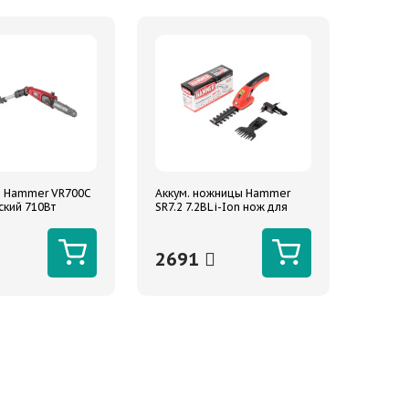
 Hammer VR700C
Аккум. ножницы Hammer
ский 710Вт
SR7.2 7.2ВLi-Ion нож для
разборе 274см
веток 120/8мм, нож для
травы 90мм
2691