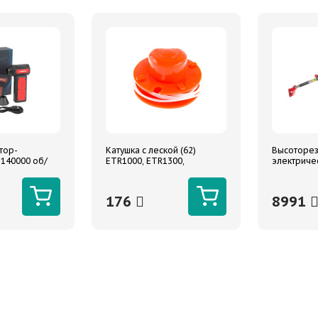
тор-
Катушка с леской (62)
Высоторез
 140000 об/
ETR1000, ETR1300,
электриче
 ARNEZI
ETR1200B
высота в 
176
8991