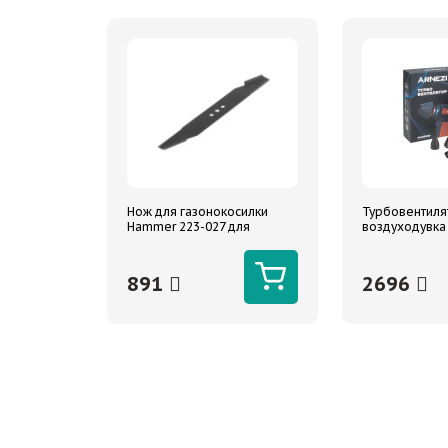
Нож для газонокосилки
Турбовентиля
Hammer 223-027 для
воздуходувка
моделей ETK40V
мин 3000 mAh
891
2696