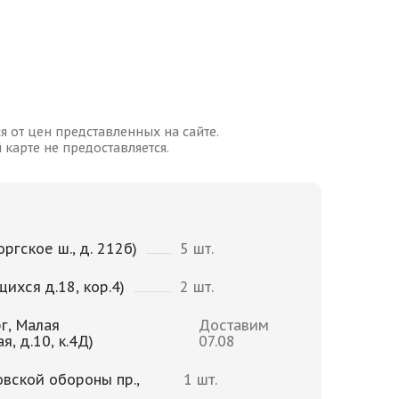
я от цен представленных на сайте.
карте не предоставляется.
ргское ш., д. 212б)
5 шт.
щихся д.18, кор.4)
2 шт.
г, Малая
Доставим
, д.10, к.4Д)
07.08
овской обороны пр.,
1 шт.