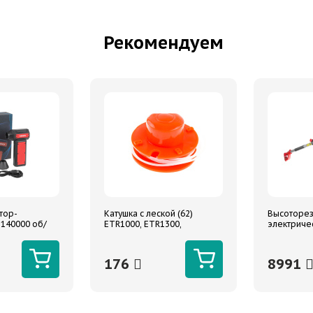
Рекомендуем
тор-
Катушка с леской (62)
Высоторез
 140000 об/
ETR1000, ETR1300,
электриче
 ARNEZI
ETR1200B
высота в 
176
8991