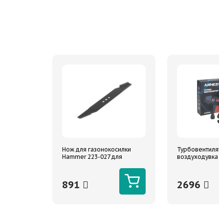
Нож для газонокосилки
Турбовентиля
Hammer 223-027 для
воздуходувка
моделей ETK40V
мин 3000 mAh
891
2696