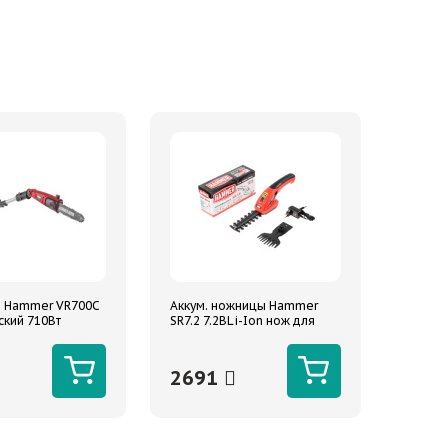
 Hammer VR700C
Аккум. ножницы Hammer
ский 710Вт
SR7.2 7.2ВLi-Ion нож для
разборе 274см
веток 120/8мм, нож для
травы 90мм
2691