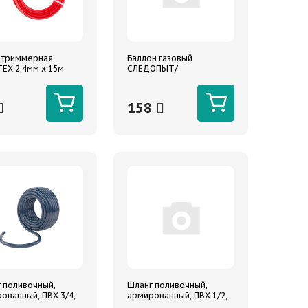
 триммерная
Баллон газовый
ЕХ 2,4мм х 15м
СЛЕДОПЫТ/
ольная
Универсальный
всесезонный
пропанбутановый
158
всесезонный 400 мл
 поливочный,
Шланг поливочный,
ованный, ПВХ 3/4,
армированный, ПВХ 1/2,
 ""Садовод"" Сибртех
25 м, ""Урожайный""