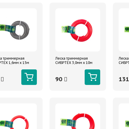
а триммерная
Леска триммерная
Леска
ТЕХ 1,6мм х 15м
СИБРТЕХ 3,0мм х 10м
СИБРТ
лая,
семь граней
семь 
ир.алюминием
1
90
13