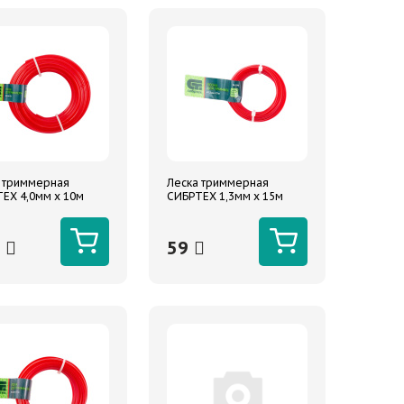
 триммерная
Леска триммерная
ЕХ 4,0мм х 10м
СИБРТЕХ 1,3мм х 15м
граней
треугольная
1
59