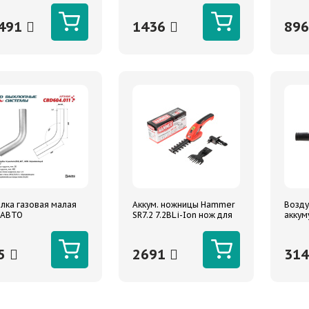
 ШНЕКА
Сибртех
491
1436
89
лка газовая малая
Аккум. ножницы Hammer
Возду
 АВТО
SR7.2 7.2ВLi-Ion нож для
аккум
веток 120/8мм, нож для
VZD40
травы 90мм
мин с
м/с
5
2691
31