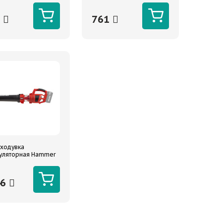
Сибртех
6
761
ходувка
уляторная Hammer
V 40В 18000 об/
корость потока 40
46