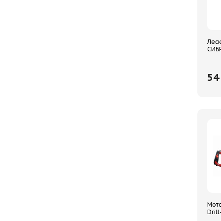
ЕРМАК
СИБРТЕХ
Леск
Следопыт
СИБР
треу
ТОП АВТО
5
Мото
Drill
52см