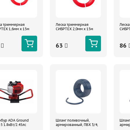
а триммерная
Леска триммерная
Леска
ТЕХ 1,6мм х 15м
СИБРТЕХ 2,0мм х 15м
СИБРТ
гольная
треугольная
треуг
4
63
86
бур ADA Ground
Шланг поливочный,
Шланг
-5 1.8кВт/2.45лс
армированный, ПВХ 3/4,
армир
3 200об/мин 9.5кг
25 м, ""Урожайный""
15 м,