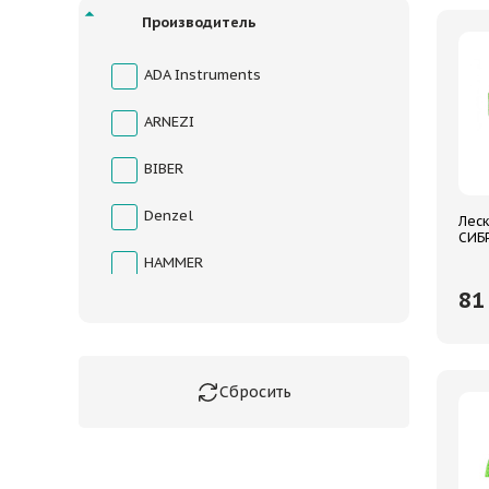
Производитель
ADA Instruments
ARNEZI
BIBER
Denzel
Леск
СИБР
круг
HAMMER
арм
8
Huter
KUDO
MATRIX
АвтоDело