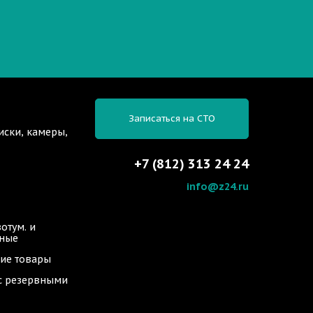
Записаться на СТО
иски, камеры,
+7 (812) 313 24 24
info@z24.ru
отум. и
ьные
ие товары
 с резервными