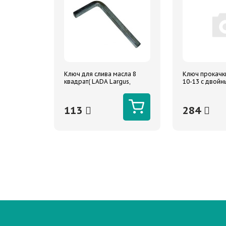
Ключ для слива масла 8
Ключ прокачк
квадрат( LADA Largus,
10-13 с двой
RENAULT Logan )
АВТОМ
113
284