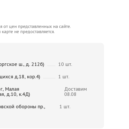
я от цен представленных на сайте.
карте не предоставляется.
ргское ш., д. 212б)
10 шт.
щихся д.18, кор.4)
1 шт.
г, Малая
Доставим
, д.10, к.4Д)
08.08
овской обороны пр.,
1 шт.