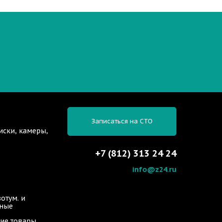
Записаться на СТО
иски, камеры,
+7 (812) 313 24 24
info@z24.ru
отум. и
ьные
ие товары