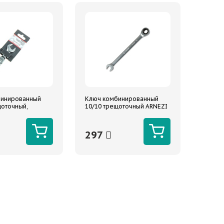
бинированный
Ключ комбинированный
щоточный,
10/10 трещоточный ARNEZI
, короткий
297