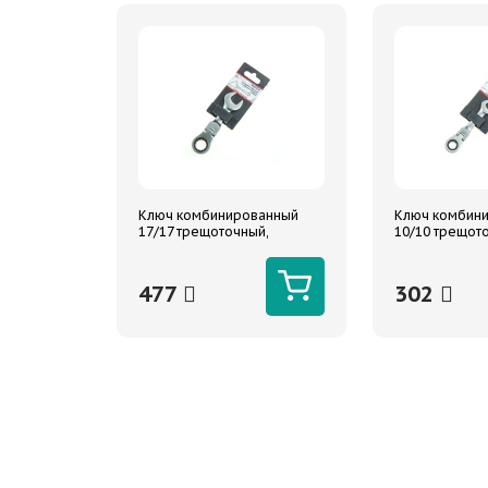
Ключ комбинированный
Ключ комбин
17/17 трещоточный,
10/10 трещот
шарнирный, короткий
шарнирный, к
ARNEZI
ARNEZI
477
302