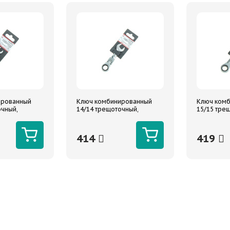
ированный
Ключ комбинированный
Ключ ком
очный,
14/14 трещоточный,
15/15 тре
ороткий
шарнирный, короткий
шарнирный
ARNEZI
ARNEZI
414
419