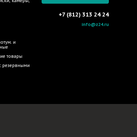
иски, камеры,
+7 (812) 313 24 24
info@z24.ru
отум. и
ьные
ие товары
 с резервными