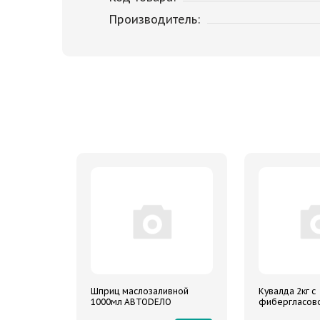
Производитель:
Шприц маслозаливной
Кувалда 2кг с
1000мл АВТОDЕЛО
фибергласово
2000г ARNEZI