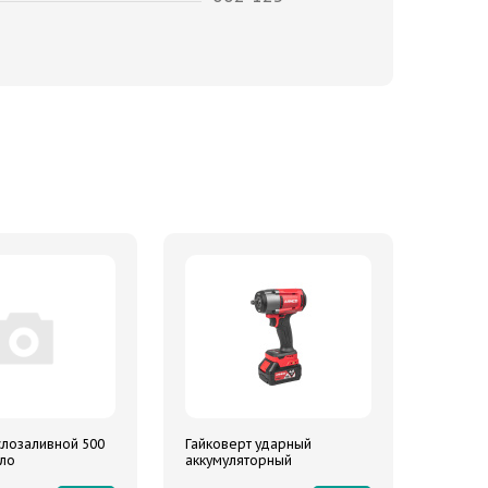
лозаливной 500
Гайковерт ударный
ело
аккумуляторный
овый прозрачный
бесщеточный 1/2 1180Nm