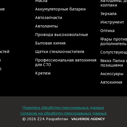
Масла
Автошины, д
колпаки
ия
Аккумуляторные батареи
Зеркала
Автозапчасти
Инструмент
Автолампы
Оптика
Провода высоковольтные
Фары против
Бытовая химия
дополнител
астей
Щетки стеклоочистителя
Сопутствующ
в
Профессиональная автохимия
Яяххх Папка
для СТО
позициями
с
Крепеж
Аксессуары
Автохимия
Политика обработки персональных данных
Согласие на обработку персональных данных
© 2026 Z24. Разработан