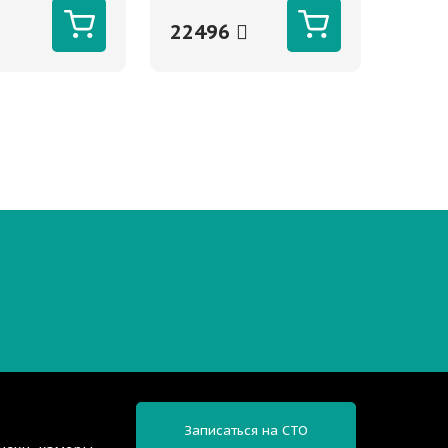
 трубка.
18V 4.0Ah ARNEZI
22496
Записаться на СТО