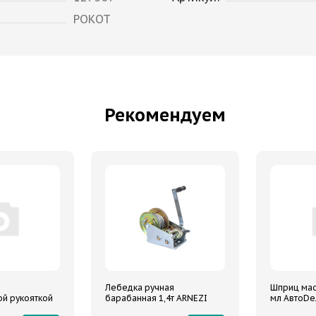
РОКОТ
Рекомендуем
Лебедка ручная
Шприц мас
й рукояткой
барабанная 1,4т ARNEZI
мл АвтоD
пластмасс