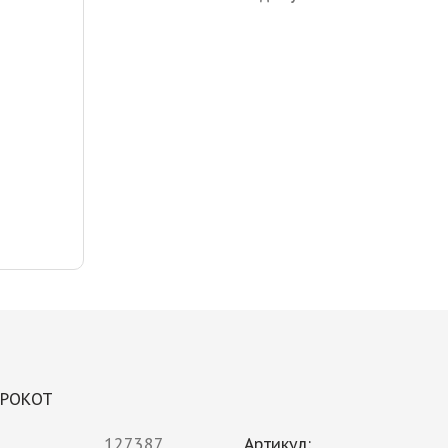
й РОКОТ
127387
Артикул: