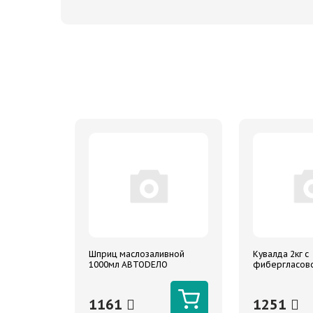
Шприц маслозаливной
Кувалда 2кг с
1000мл АВТОDЕЛО
фибергласово
2000г ARNEZI
1161
1251