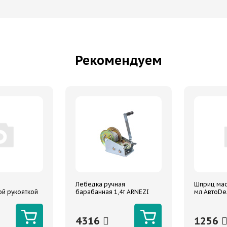
Рекомендуем
Лебедка ручная
Шприц мас
й рукояткой
барабанная 1,4т ARNEZI
мл АвтоD
пластмасс
РЕ, гибкая
4316
1256