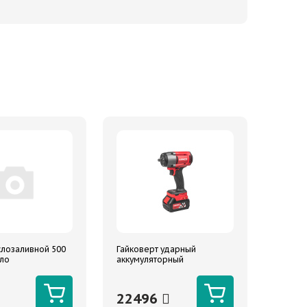
лозаливной 500
Гайковерт ударный
ело
аккумуляторный
овый прозрачный
бесщеточный 1/2 1180Nm
 трубка.
18V 4.0Ah ARNEZI
22496