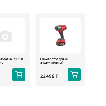
лозаливной 500
Гайковерт ударный
ело
аккумуляторный
овый прозрачный
бесщеточный 1/2 1180Nm
 трубка.
18V 4.0Ah ARNEZI
22496