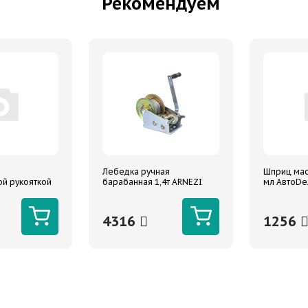
Рекомендуем
Лебедка ручная
Шприц мас
й рукояткой
барабанная 1,4т ARNEZI
мл АвтоD
пластмасс
РЕ, гибкая
4316
1256