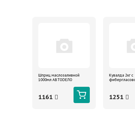
Шприц маслозаливной
Кувалда 2кг с
1000мл АВТОDЕЛО
фибергласово
2000г ARNEZI
1161
1251