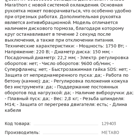
Marathon с новой системой охлаждения. Основная
рукоятка может поворачиваться, что особенно удобно
при отрезных работах. Дополнительная рукоятка
является антивибрационной. Модель отличается
наличием дискового тормоза, благодаря которому
круг останавливает в течение 2 секунд после
выключения, а также при отключении питания.
Технические характеристики:
- Мощность: 1750 Вт; -
Напряжение: 220 В; - Диаметр диска: 150 мм; -
Посадочный диаметр: 22,2 мм; - Электр. регулировка
оборотов: нет; - Число оборотов: 9600 об/мин; -
Суперфланец: нет; - Быстрозажимная гайка SDS: нет; -
Защита от непреднамеренного пуска: да; - Работа по
бетону (камню): да; - Регулировка положения кожуха
без инструмента: да; - Поддержание постоянных
оборотов под нагрузкой: да; - Наличие виброручки: да;
- Плавный пуск: да; - Вес: 2,8 кг; - Резьба шпинделя:
М14; - Защита от перегрева двигателя: есть; - Длина
кабеля
Код товара:
129403
Производитель:
METABO