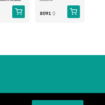
есанта
8091