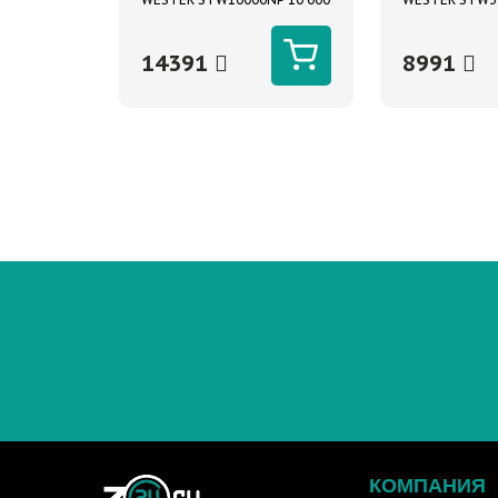
ВА цифровой, однофазный,
ВА цифровой,
220В, вх.:140-260В
220В, вх.:125-
14391
8991
КОМПАНИЯ