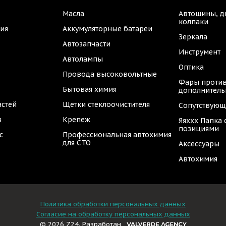
Масла
Автошины, д
колпаки
ия
Аккумуляторные батареи
Зеркала
Автозапчасти
Инструмент
Автолампы
Оптика
Провода высоковольтные
Фары против
Бытовая химия
дополнител
астей
Щетки стеклоочистителя
Сопутствующ
в
Крепеж
Яяххх Папка
позициями
с
Профессиональная автохимия
для СТО
Аксессуары
Автохимия
Политика обработки персональных данных
Согласие на обработку персональных данных
© 2026 Z24. Разработан