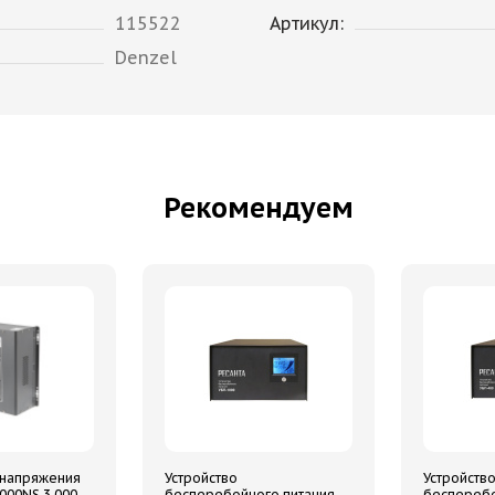
115522
Артикул:
Denzel
Рекомендуем
 напряжения
Устройство
Устройств
00NS 3 000
бесперебойного питания
бесперебо