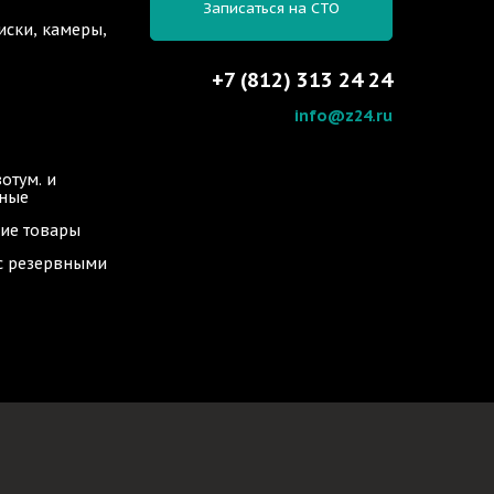
Записаться на СТО
иски, камеры,
+7 (812) 313 24 24
info@z24.ru
отум. и
ьные
ие товары
 с резервными