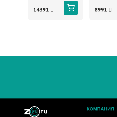
220В, вх.:140-260В
220В, вх.:125-
14391
8991
КОМПАНИЯ