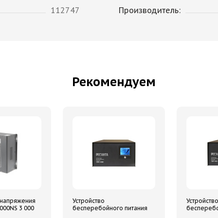
112747
Производитель:
Рекомендуем
 напряжения
Устройство
Устройств
00NS 3 000
бесперебойного питания
бесперебо
 однофазный,
УБП-1000 Ресанта
УБП-400 Р