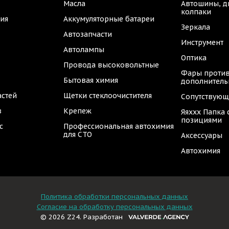
Масла
Автошины, д
колпаки
ия
Аккумуляторные батареи
Зеркала
Автозапчасти
Инструмент
Автолампы
Оптика
Провода высоковольтные
Фары против
Бытовая химия
дополнител
астей
Щетки стеклоочистителя
Сопутствующ
в
Крепеж
Яяххх Папка
позициями
с
Профессиональная автохимия
для СТО
Аксессуары
Автохимия
Политика обработки персональных данных
Согласие на обработку персональных данных
© 2026 Z24. Разработан