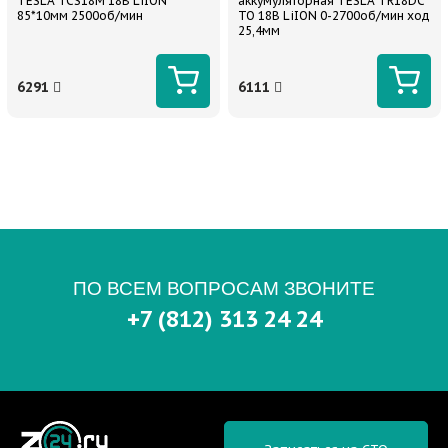
TESLA TCS18M 18В LiION
аккумуляторная TESLA TR18DC
85*10мм 2500об/мин
TO 18В LiION 0-2700об/мин ход
25,4мм
6291
6111
ПО ВСЕМ ВОПРОСАМ ЗВОНИТЕ
+7 (812) 313 24 24