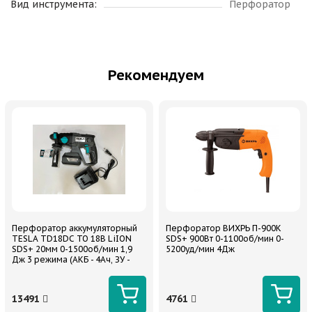
Вид инструмента:
Перфоратор
Рекомендуем
Перфоратор аккумуляторный
Перфоратор ВИХРЬ П-900К
TESLA TD18DC TO 18В LiION
SDS+ 900Вт 0-1100об/мин 0-
SDS+ 20мм 0-1500об/мин 1,9
5200уд/мин 4Дж
Дж 3 режима (АКБ - 4Ач, ЗУ -
2.3А)
13491
4761