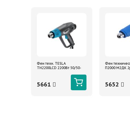
Фен техн. TESLA
Фен техничес
TH2200LCD 2200Вт 50/50-
П2000 М2ДК 
600С 250-500л/мин кейс,
насадки жк-ди
насадки, тепл.защита
550град 220/
2000Вт
5661
5652