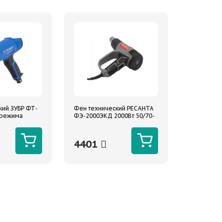
кий ЗУБР ФТ-
Фен технический РЕСАНТА
2режима
ФЭ-2000ЭКД 2000Вт 50/70-
сплей 80-
600/70-600С 300/300/500л/
550л/мин
мин насадки
4401