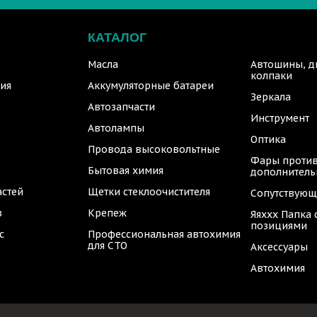
КАТАЛОГ
Масла
Автошины, д
колпаки
ия
Аккумуляторные батареи
Зеркала
Автозапчасти
Инструмент
Автолампы
Оптика
Провода высоковольтные
Фары против
Бытовая химия
дополнител
астей
Щетки стеклоочистителя
Сопутствующ
в
Крепеж
Яяххх Папка
позициями
с
Профессиональная автохимия
для СТО
Аксессуары
Автохимия