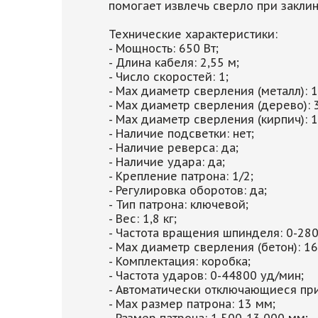
помогает извлечь сверло при закли
Технические характеристики:
- Мощность: 650 Вт;
- Длина кабеля: 2,55 м;
- Число скоростей: 1;
- Max диаметр сверления (металл): 
- Мах диаметр сверления (дерево): 
- Мах диаметр сверления (кирпич): 
- Наличие подсветки: нет;
- Наличие реверса: да;
- Наличие удара: да;
- Крепление патрона: 1/2;
- Регулировка оборотов: да;
- Тип патрона: ключевой;
- Вес: 1,8 кг;
- Частота вращения шпинделя: 0-280
- Мах диаметр сверления (бетон): 16
- Комплектация: коробка;
- Частота ударов: 0-44800 уд/мин;
- Автоматически отключающиеся при
- Max размер патрона: 13 мм;
- Размер патрона: 1,500-13,000 мм;