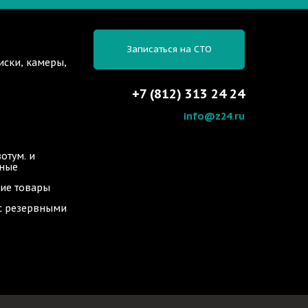
Записаться на СТО
иски, камеры,
+7 (812) 313 24 24
info@z24.ru
отум. и
ьные
ие товары
 с резервными