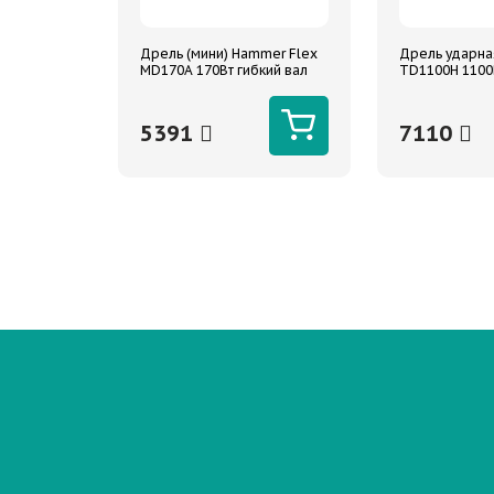
Дрель (мини) Hammer Flex
Дрель ударна
MD170A 170Вт гибкий вал
TD1100H 1100В
8000-35000об/мин сумка +
2800/0-1100об
насадки 160шт.
две скорости
5391
7110