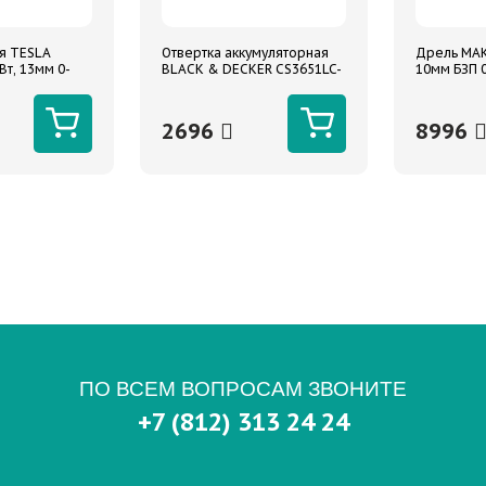
я TESLA
Отвертка аккумуляторная
Дрель MAK
т, 13мм 0-
BLACK & DECKER CS3651LC-
10мм БЗП 
/мин, кейс,
XK пистолетная форма 3.6в
5нм 180об/мин
2696
8996
ПО ВСЕМ ВОПРОСАМ ЗВОНИТЕ
+7 (812) 313 24 24