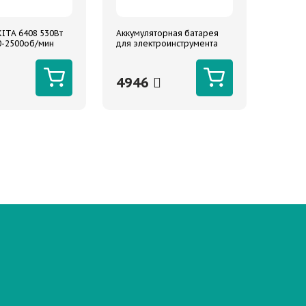
ITA 6408 530Вт
Аккумуляторная батарея
0-2500об/мин
для электроинструмента
ARNEZI M1184 18В 4Ач, Li-
Ion
4946