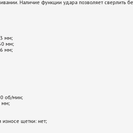
нивании. Наличие функции удара позволяет сверлить б
13 мм;
30 мм;
16 мм;
0 об/мин;
 мм;
 износе щетки: нет;