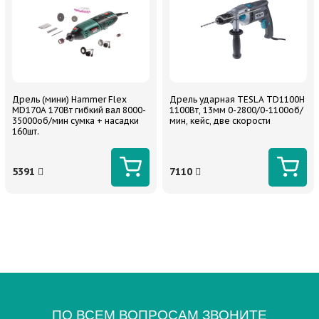
Дрель (мини) Hammer Flex
Дрель ударная TESLA TD1100H
MD170A 170Вт гибкий вал 8000-
1100Вт, 13мм 0-2800/0-1100об/
35000об/мин сумка + насадки
мин, кейс, две скорости
160шт.
5391
7110
ПО ВСЕМ ВОПРОСАМ ЗВОНИТЕ