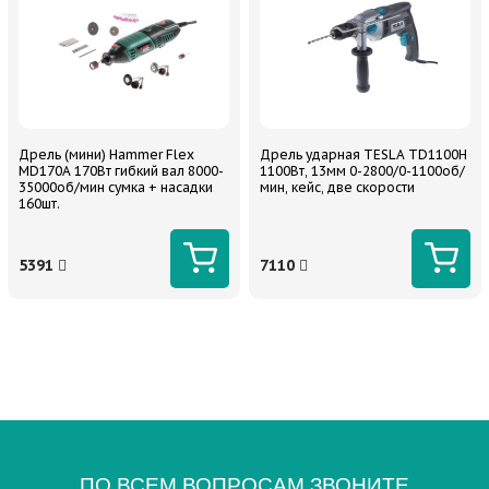
Дрель (мини) Hammer Flex
Дрель ударная TESLA TD1100H
MD170A 170Вт гибкий вал 8000-
1100Вт, 13мм 0-2800/0-1100об/
35000об/мин сумка + насадки
мин, кейс, две скорости
160шт.
5391
7110
ПО ВСЕМ ВОПРОСАМ ЗВОНИТЕ