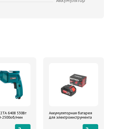
Аккумулятор
ITA 6408 530Вт
Аккумуляторная батарея
0-2500об/мин
для электроинструмента
ARNEZI M1184 18В 4Ач, Li-
Ion