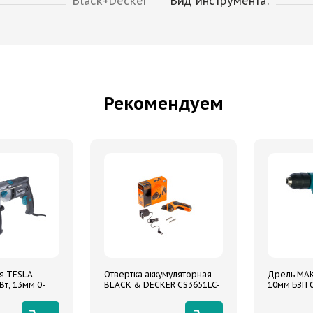
Black+Decker
Вид инструмента:
Рекомендуем
я TESLA
Отвертка аккумуляторная
Дрель MAK
т, 13мм 0-
BLACK & DECKER CS3651LC-
10мм БЗП 
/мин, кейс,
XK пистолетная форма 3.6в
5нм 180об/мин