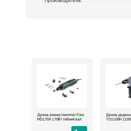
Производитель:
Дрель (мини) Hammer Flex
Дрель ударна
MD170A 170Вт гибкий вал
TD1100H 1100В
8000-35000об/мин сумка +
2800/0-1100об
насадки 160шт.
две скорости