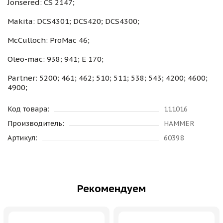
Jonsered: CS 2147;
Makita: DCS4301; DCS420; DCS4300;
McCulloch: ProMac 46;
Oleo-mac: 938; 941; E 170;
Partner: 5200; 461; 462; 510; 511; 538; 543; 4200; 4600;
4900;
Код товара:
111016
Производитель:
HAMMER
Артикул:
60398
Рекомендуем