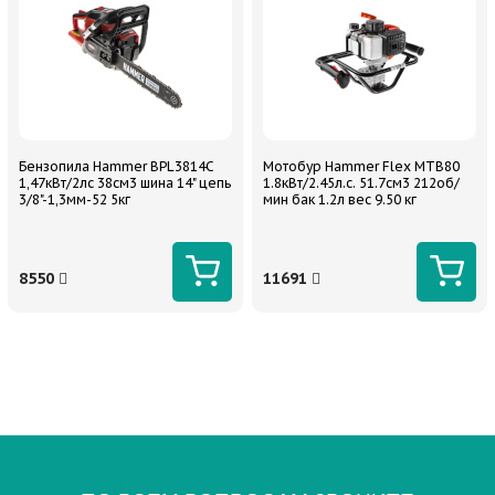
Бензопила Hammer BPL3814C
Мотобур Hammer Flex MTB80
1,47кВт/2лс 38см3 шина 14" цепь
1.8кВт/2.45л.с. 51.7см3 212об/
3/8"-1,3мм-52 5кг
мин бак 1.2л вес 9.50 кг
8550
11691