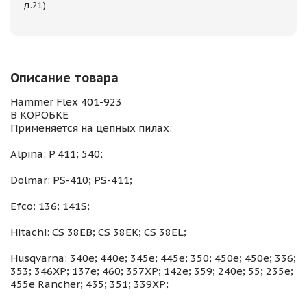
д.21)
Описание товара
Hammer Flex 401-923
В КОРОБКЕ
Применяется на цепных пилах:
Alpina: P 411; 540;
Dolmar: PS-410; PS-411;
Efco: 136; 141S;
Hitachi: CS 38EB; CS 38EK; CS 38EL;
Husqvarna: 340e; 440e; 345e; 445e; 350; 450e; 450e; 336;
353; 346XP; 137e; 460; 357XP; 142e; 359; 240e; 55; 235e;
455e Rancher; 435; 351; 339XP;