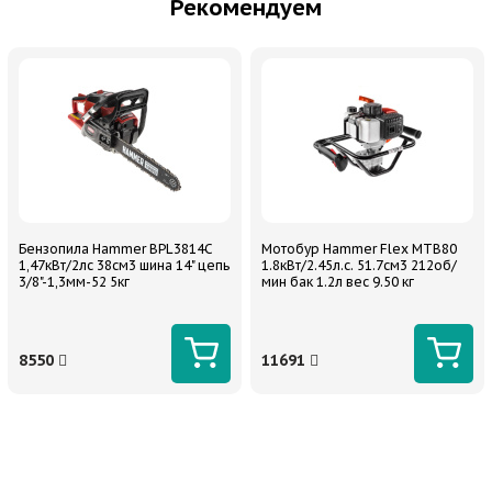
Рекомендуем
Бензопила Hammer BPL3814C
Мотобур Hammer Flex MTB80
1,47кВт/2лс 38см3 шина 14" цепь
1.8кВт/2.45л.с. 51.7см3 212об/
3/8"-1,3мм-52 5кг
мин бак 1.2л вес 9.50 кг
8550
11691